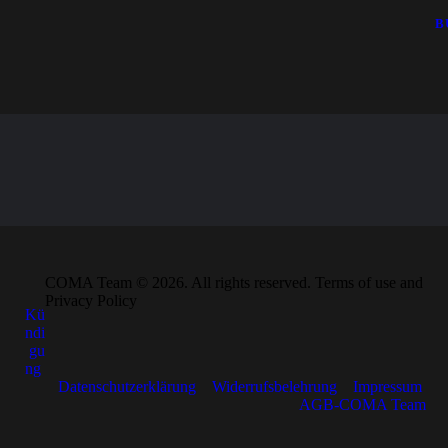
B
COMA Team © 2026. All rights reserved. Terms of use and
Privacy Policy
Kü
ndi
gu
ng
Datenschutzerklärung
Widerrufsbelehrung
Impressum
AGB-COMA Team